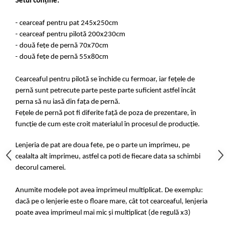
Setul conține:
- cearceaf pentru pat 245x250cm
- cearceaf pentru pilotă 200x230cm
- două fețe de pernă 70x70cm
- două fețe de pernă 55x80cm
Cearceaful pentru pilotă se închide cu fermoar, iar fețele de
pernă sunt petrecute parte peste parte suficient astfel încât
perna să nu iasă din fața de pernă.
Fețele de pernă pot fi diferite față de poza de prezentare, în
funcție de cum este croit materialul în procesul de producție.
Lenjeria de pat are doua fete, pe o parte un imprimeu, pe
cealalta alt imprimeu, astfel ca poti de fiecare data sa schimbi
decorul camerei.
Anumite modele pot avea imprimeul multiplicat. De exemplu:
dacă pe o lenjerie este o floare mare, cât tot cearceaful, lenjeria
poate avea imprimeul mai mic și multiplicat (de regulă x3)