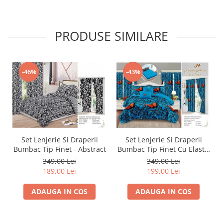
PRODUSE SIMILARE
-46%
-43%
Set Lenjerie Si Draperii
Set Lenjerie Si Draperii
Bumbac Tip Finet - Abstract
Bumbac Tip Finet Cu Elastic
- Dansul Fluturilor
349,00 Lei
349,00 Lei
189,00 Lei
199,00 Lei
ADAUGA IN COS
ADAUGA IN COS