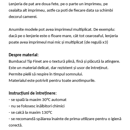
Lenjeria de pat are doua fete, pe o parte un imprimeu, pe
cealalta alt imprimeu, astfe ca poti de fiecare data sa schimbi
decorul camerei.
Anumite modele pot avea imprimeul multiplicat. De exemplu:
dacă pe o lenjerie este o floare mare, cât tot cearceaful, lenjeria
poate avea imprimeul mai mic și multiplicat (de regulă x3)
Despre material:
Bumbacul Tip Finet are o textură plină, fină și plăcută la atingere.
Este un material delicat, dar rezistent și usor de întreținut.
Permite pielii să respire în timpul somnului.
Materialul este potrivit pentru toate anotimpurile.
Instrucțiuni de întreținere:
- se spală la maxim 30°C automat
- nu se folosesc inălbitori chimici
- se calcă la maxim 130°C
- se recomandă spălarea înainte de prima utilizare pentru o igienă
corectă.