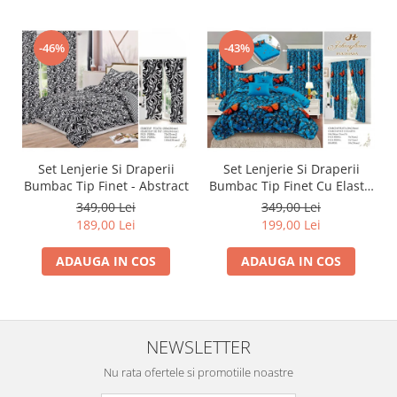
-46%
-43%
Set Lenjerie Si Draperii
Set Lenjerie Si Draperii
Bumbac Tip Finet - Abstract
Bumbac Tip Finet Cu Elastic
- Dansul Fluturilor
349,00 Lei
349,00 Lei
189,00 Lei
199,00 Lei
ADAUGA IN COS
ADAUGA IN COS
NEWSLETTER
Nu rata ofertele si promotiile noastre