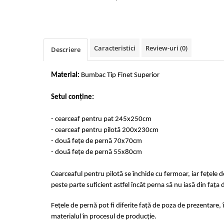
Cearceaf cu elastic 4 piese
Huse De Pat Tricotate 160x200cm
Cearceaf normal 6 piese
Huse De Pat Tricotate 180x200cm
Lenjerii Catifea
Huse Impermeabile
Caracteristici
Review-uri
(0)
Cearceaf cu elastic
Huse Impermeabile 160x200cm
Descriere
Cearceaf normal
Huse Impermeabile 180x200cm
Lenjerii Pufoase Fluffy/ Rabbit
Material:
Bumbac Tip Finet Superior
Bumbac Neted Nesatinat
Setul conține:
Bumbac 100% Poplin Hobby
- cearceaf pentru pat 245x250cm
Bumbac 100%
- cearceaf pentru pilotă 200x230cm
Lenjerii Satin Premium
- două fețe de pernă 70x70cm
Lenjerii Jacquard
- două fețe de pernă 55x80cm
Lenjerii Matase
Cearceaful pentru pilotă se închide cu fermoar, iar fețele 
Lenjerii Creponate
peste parte suficient astfel încât perna să nu iasă din fața 
Lenjerii pentru PASTE
Fețele de pernă pot fi diferite față de poza de prezentare, 
Set Lenjerie + Draperii Pat Dublu
materialul în procesul de producție.