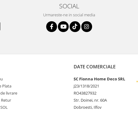
SOCIAL
Urmareste-ne in social media
DATE COMERCIALE
eu
SC Fionna Home Deco SRL
 Plata
J23/1318/2021
 de livrare
RO43827932
e Retur
Str. Doinei, nr. 60A
 SOL
Dobroesti, Ilfov