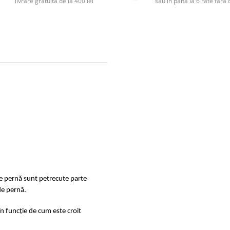
livrare gratuită de la 400 lei
sau în până la 6 rate făr
de pernă sunt petrecute parte
de pernă.
în funcție de cum este croit