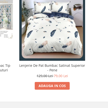
-32%
bac Tip
Lenjerie De Pat Bumbac Satinat Superior
Lenjerie 
luturi
- Pene
129,00 Lei
79,00 Lei
1
ADAUGA IN COS