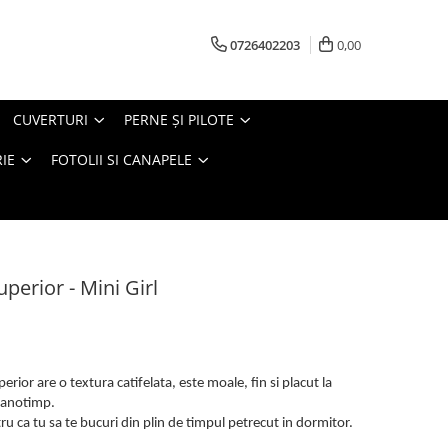
0726402203
0,00
CUVERTURI
PERNE ŞI PILOTE
IE
FOTOLII SI CANAPELE
uperior - Mini Girl
rior are o textura catifelata, este moale, fin si placut la
e anotimp.
u ca tu sa te bucuri din plin de timpul petrecut in dormitor.