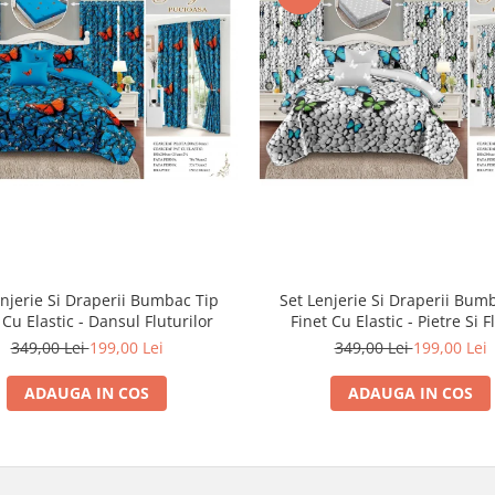
enjerie Si Draperii Bumbac Tip
Set Lenjerie Si Draperii Bum
 Cu Elastic - Dansul Fluturilor
Finet Cu Elastic - Pietre Si F
349,00 Lei
199,00 Lei
349,00 Lei
199,00 Lei
ADAUGA IN COS
ADAUGA IN COS