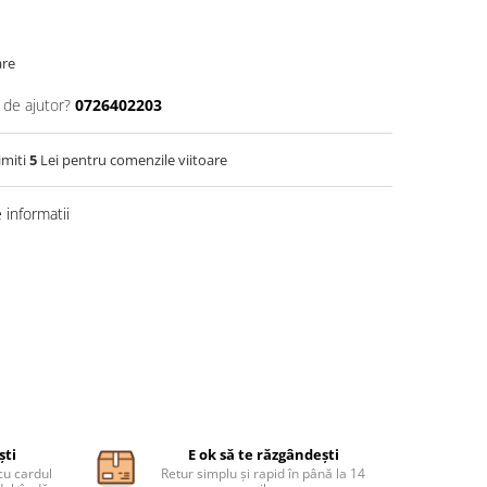
are
 de ajutor?
0726402203
imiti
5
Lei pentru comenzile viitoare
informatii
ști
E ok să te răzgândești
cu cardul
Retur simplu și rapid în până la 14