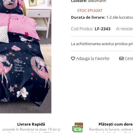
Culoare:
Bleumarin
STOC EPUIZAT
Durata de livrare:
1-2 zile lucrato
Cod Produs:
LF-2343
Ai nevoie
La achizitionarea acestui produs pr
Adauga la Favorite
Cere 
Livrare Rapidă
Plătești cum dore
oriunde în România la doar 18 lei și
Ramburs la livrare, online 