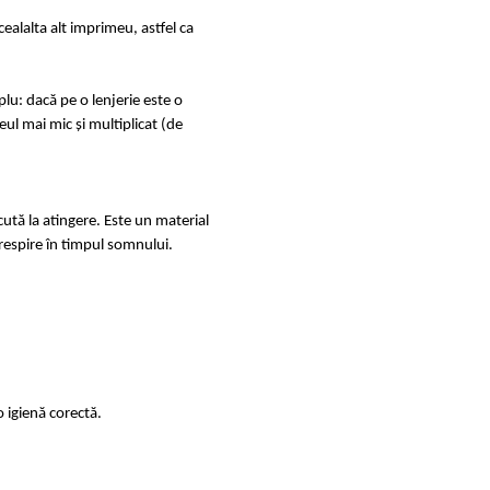
ealalta alt imprimeu, astfel ca
u: dacă pe o lenjerie este o
ul mai mic și multiplicat (de
cută la atingere. Este un material
ă respire în timpul somnului.
 igienă corectă.