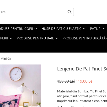
ODUSE PENTRU COPII
HUSE DE PAT CU ELASTIC
PĂTURI
PERII
PRODUSE PENTRU BAIE
PRODUSE PENTRU BUCĂTĂR
 Mini Girl
Lenjerie De Pat Finet S
159,00 Lei
119,00 Lei
Materialul din Bumbac Tip Finet Supe
atingere, fiind potrivit pentru oric
Imprimeurile sunt atent alese, pentr