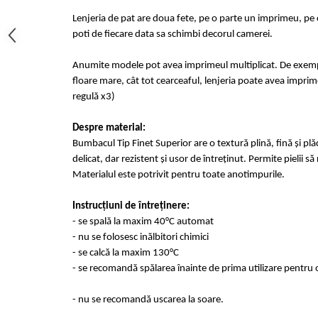
Lenjeria de pat are doua fete, pe o parte un imprimeu, pe c
poti de fiecare data sa schimbi decorul camerei.
Anumite modele pot avea imprimeul multiplicat. De exempl
floare mare, cât tot cearceaful, lenjeria poate avea imprime
regulă x3)
Despre material:
Bumbacul Tip Finet Superior are o textură plină, fină și plă
delicat, dar rezistent și usor de întreținut. Permite pielii s
Materialul este potrivit pentru toate anotimpurile.
Instrucțiuni de întreținere:
- se spală la maxim 40°C automat
- nu se folosesc inălbitori chimici
- se calcă la maxim 130°C
- se recomandă spălarea înainte de prima utilizare pentru o
- nu se recomandă uscarea la soare.