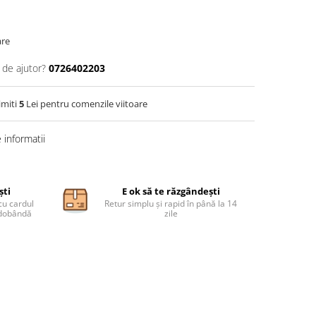
are
 de ajutor?
0726402203
imiti
5
Lei pentru comenzile viitoare
informatii
ști
E ok să te răzgândești
cu cardul
Retur simplu și rapid în până la 14
ă dobândă
zile