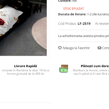
Culoare:
Alb
STOC EPUIZAT
Durata de livrare:
1-2 zile lucrato
Cod Produs:
LF-2519
Ai nevoie
La achizitionarea acestui produs pr
Adauga la Favorite
Cere 
Livrare Rapidă
Plătești cum dore
oriunde în România la doar 18 lei și
Ramburs la livrare, online 
livrare gratuită de la 400 lei
sau în până la 6 rate făr