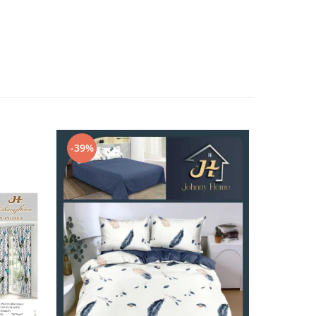
-39%
-32%