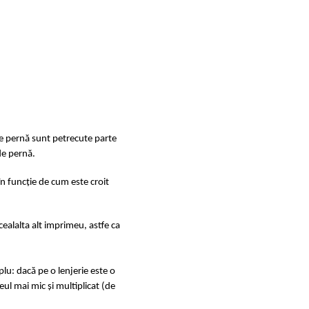
de pernă sunt petrecute parte
de pernă.
în funcție de cum este croit
ealalta alt imprimeu, astfe ca
u: dacă pe o lenjerie este o
ul mai mic și multiplicat (de