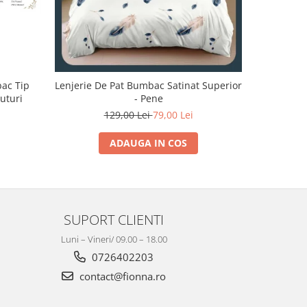
bac Tip
Lenjerie De Pat Bumbac Satinat Superior
Lenjerie 
luturi
- Pene
129,00 Lei
79,00 Lei
1
ADAUGA IN COS
SUPORT CLIENTI
Luni – Vineri/ 09.00 – 18.00
0726402203
contact@fionna.ro