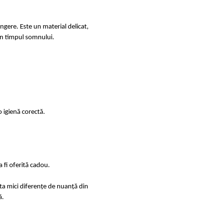
ingere. Este un material delicat,
e în timpul somnului.
 igienă corectă.
 fi oferită cadou.
sta mici diferențe de nuanță din
ă.