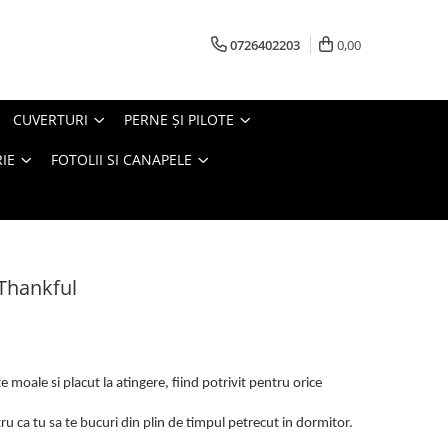
0726402203
0,00
CUVERTURI
PERNE ŞI PILOTE
IE
FOTOLII SI CANAPELE
 Thankful
 moale si placut la atingere, fiind potrivit pentru orice
u ca tu sa te bucuri din plin de timpul petrecut in dormitor.