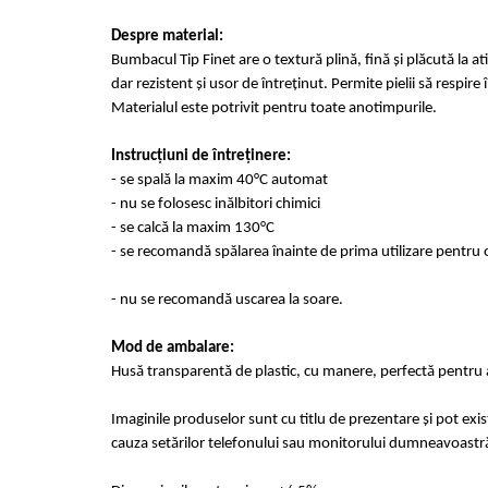
Despre material:
Bumbacul Tip Finet are o textură plină, fină și plăcută la at
dar rezistent și usor de întreținut. Permite pielii să respir
Materialul este potrivit pentru toate anotimpurile.
Instrucțiuni de întreținere:
- se spală la maxim 40°C automat
- nu se folosesc inălbitori chimici
- se calcă la maxim 130°C
- se recomandă spălarea înainte de prima utilizare pentru o
- nu se recomandă uscarea la soare.
Mod de ambalare:
Husă transparentă de plastic, cu manere, perfectă pentru a
Imaginile produselor sunt cu titlu de prezentare și pot exi
cauza setărilor telefonului sau monitorului dumneavoastr