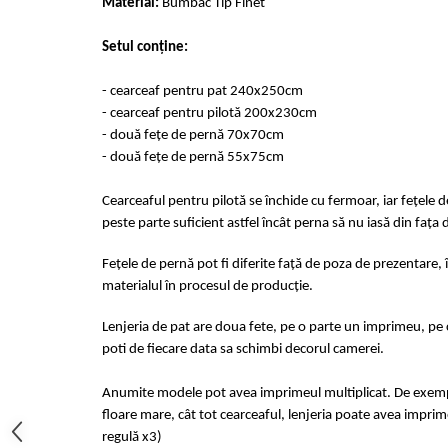
Material:
Bumbac Tip Finet
Cearceaf cu elastic 4 piese
Huse De Pat Tricotate 160x200cm
Cearceaf normal 6 piese
Huse De Pat Tricotate 180x200cm
Setul conține:
Lenjerii Catifea
Huse Impermeabile
- cearceaf pentru pat 240x250cm
Cearceaf cu elastic
Huse Impermeabile 160x200cm
- cearceaf pentru pilotă 200x230cm
Cearceaf normal
Huse Impermeabile 180x200cm
- două fețe de pernă 70x70cm
Lenjerii Pufoase Fluffy/ Rabbit
- două fețe de pernă 55x75cm
Bumbac Neted Nesatinat
Cearceaful pentru pilotă se închide cu fermoar, iar fețele 
Bumbac 100% Poplin Hobby
peste parte suficient astfel încât perna să nu iasă din fața 
Bumbac 100%
Fețele de pernă pot fi diferite față de poza de prezentare, 
Lenjerii Satin Premium
materialul în procesul de producție.
Lenjerii Jacquard
Lenjeria de pat are doua fete, pe o parte un imprimeu, pe c
Lenjerii Matase
poti de fiecare data sa schimbi decorul camerei.
Lenjerii Creponate
Anumite modele pot avea imprimeul multiplicat. De exempl
Lenjerii pentru PASTE
floare mare, cât tot cearceaful, lenjeria poate avea imprime
Set Lenjerie + Draperii Pat Dublu
regulă x3)