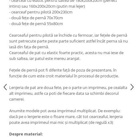
- cearceaf cu elastic pentru saltea de 180x200x20cm (perfect
intins) sau 160x200x20cm (putin mai lejer)
- cearceaf pentru pilotă 200x230cm
- două fețe de pernă 70x70cm
- două fețe de pernă 55x80cm
Cearceaful pentru pilotă se închide cu fermoar, iar fețele de pernă
sunt petrecute parte peste parte suficient astfel încât perna să nu
iasă din fața de pernă.
Cearceaful de pat cu elastic foarte practic, acesta nu mai iese de
sub saltea, iar patul este mereu aranjat.
Fețele de pernă pot fi diferite față de poza de prezentare, în
funcție de cum este croit materialul în procesul de producție.
Lenjeria de pat are doua fete, pe o parte un imprimeu, pe cealalta
alt imprimeu, astfe ca poti de fiecare data sa schimbi decorul
camerei.
Anumite modele pot avea imprimeul multiplicat. De exemplu:
dacă pe o lenjerie este o floare mare, cât tot cearceaful, lenjeria
poate avea imprimeul mai mic și multiplicat (de regulă x3)
Despre material: