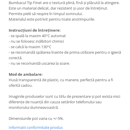
Bumbacul Tip Finet are o textură plină, fină și plăcută la atingere.
Este un material delicat, dar rezistent și usor de întreținut.
Permite pielii să respire în timpul somnului.
Materialul este potrivit pentru toate anotimpurile.
Instrucțiuni de întreținere:
- se spală la maxim 40°C automat
- nu se folosesc inălbitori chimici
- se calcă la maxim 130°C
- se recomandă spălarea înainte de prima utilizare pentru o igienă
corectă.
- nu se recomandă uscarea la soare.
Mod de ambalare:
Husă transparentă de plastic, cu manere, perfectă pentru a fi
oferită cadou.
Imaginile produselor sunt cu titlu de prezentare și pot exista mici
diferențe de nuanță din cauza setărilor telefonului sau
monitorului dumneavoastră.
Dimensiunile pot varia cu +/-5%.
Informatii conformitate produs