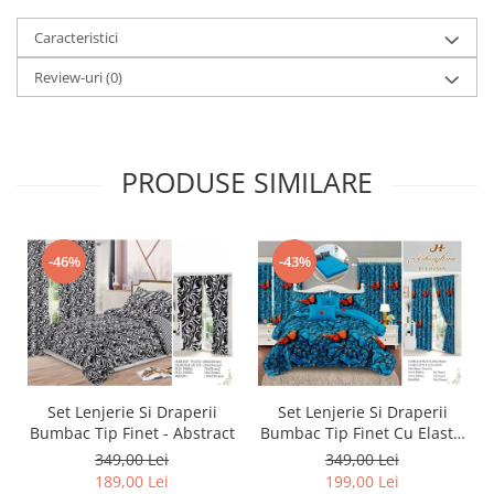
Caracteristici
Review-uri
(0)
PRODUSE SIMILARE
-46%
-43%
Set Lenjerie Si Draperii
Set Lenjerie Si Draperii
Bumbac Tip Finet - Abstract
Bumbac Tip Finet Cu Elastic
- Dansul Fluturilor
349,00 Lei
349,00 Lei
189,00 Lei
199,00 Lei