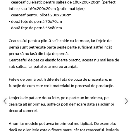
- cearceaf cu elastic pentru saltea de 180x200x20cm (perfect
intins) sau 160x200x20cm (putin mai lejer)
- cearceaf pentru pilotă 200x230cm
- două fețe de pernă 70x70cm
- două fețe de pernă 55x80cm
Cearceaful pentru pilotă se închide cu fermoar, iar fețele de
pernă sunt petrecute parte peste parte suficient astfel încât
perna să nu iasă din fața de pernă.
Cearceaful de pat cu elastic foarte practic, acesta nu mai iese de
sub saltea, iar patul este mereu aranjat.
Fețele de pernă pot fi diferite față de poza de prezentare, în
funcție de cum este croit materialul în procesul de producție.
Lenjeria de pat are doua fete, pe o parte un imprimeu, pe
cealalta alt imprimeu, astfe ca poti de fiecare data sa schimbi
decorul camerei.
Anumite modele pot avea imprimeul multiplicat. De exemplu:
dacă pe o lenjerie este o floare mare, cât tot cearceaful, lenjeria