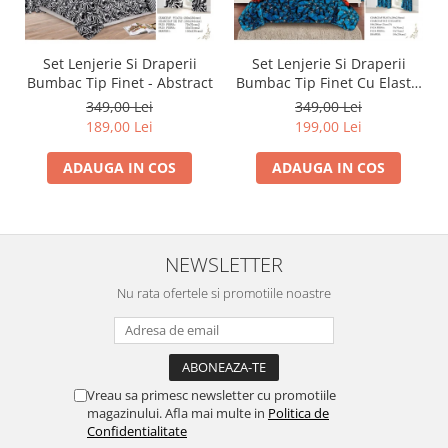
Set Lenjerie Si Draperii
Set Lenjerie Si Draperii
Bumbac Tip Finet - Abstract
Bumbac Tip Finet Cu Elastic
- Dansul Fluturilor
349,00 Lei
349,00 Lei
189,00 Lei
199,00 Lei
ADAUGA IN COS
ADAUGA IN COS
NEWSLETTER
Nu rata ofertele si promotiile noastre
Vreau sa primesc newsletter cu promotiile
magazinului. Afla mai multe in
Politica de
Confidentialitate