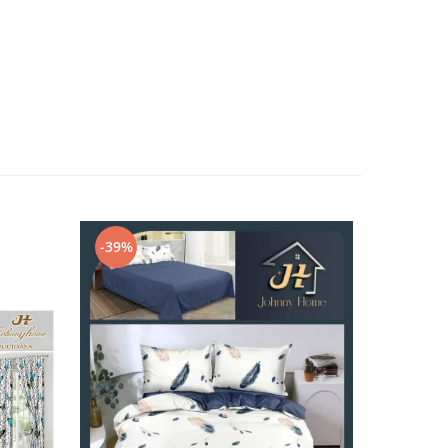
-39%
-32%