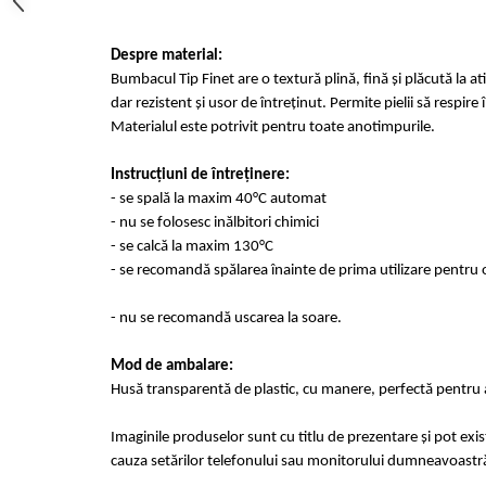
Despre material:
Bumbacul Tip Finet are o textură plină, fină și plăcută la at
dar rezistent și usor de întreținut. Permite pielii să respir
Materialul este potrivit pentru toate anotimpurile.
Instrucțiuni de întreținere:
- se spală la maxim 40°C automat
- nu se folosesc inălbitori chimici
- se calcă la maxim 130°C
- se recomandă spălarea înainte de prima utilizare pentru o
- nu se recomandă uscarea la soare.
Mod de ambalare:
Husă transparentă de plastic, cu manere, perfectă pentru a
Imaginile produselor sunt cu titlu de prezentare și pot exi
cauza setărilor telefonului sau monitorului dumneavoastr