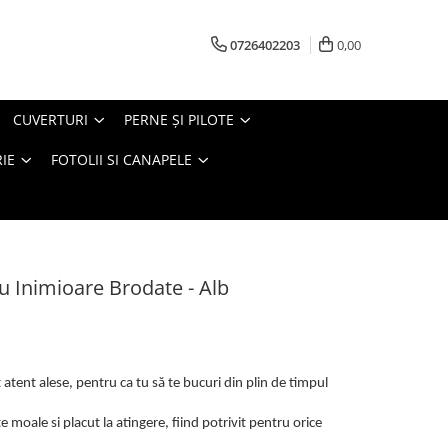
0726402203
0,00
CUVERTURI
PERNE ŞI PILOTE
IE
FOTOLII SI CANAPELE
Cu Inimioare Brodate - Alb
 atent alese, pentru ca tu să te bucuri din plin de timpul
 moale si placut la atingere, fiind potrivit pentru orice