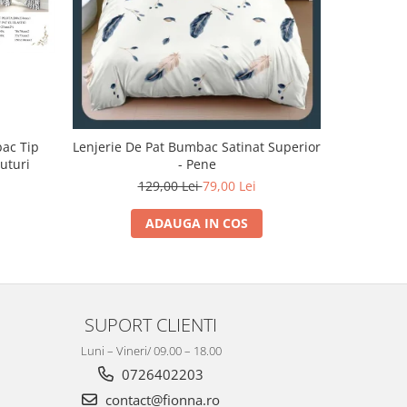
bac Tip
Lenjerie De Pat Bumbac Satinat Superior
Lenjerie 
luturi
- Pene
129,00 Lei
79,00 Lei
1
ADAUGA IN COS
SUPORT CLIENTI
Luni – Vineri/ 09.00 – 18.00
0726402203
contact@fionna.ro