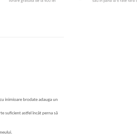
livrare gratuită de la 400 lei
sau în până la 6 rate făr
le cu inimioare brodate adauga un
e suficient astfel încât perna să
meului.