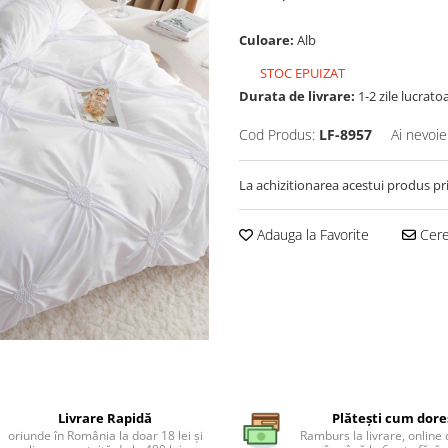
Culoare:
Alb
STOC EPUIZAT
Durata de livrare:
1-2 zile lucrato
Cod Produs:
LF-8957
Ai nevoie
La achizitionarea acestui produs pr
Adauga la Favorite
Cere 
Livrare Rapidă
Plătești cum dore
oriunde în România la doar 18 lei și
Ramburs la livrare, online 