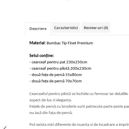
Cearceaf cu elastic 4 piese
Huse De Pat Tricotate 160x200cm
Cearceaf normal 6 piese
Huse De Pat Tricotate 180x200cm
Lenjerii Catifea
Huse Impermeabile
Caracteristici
Review-uri
(0)
Cearceaf cu elastic
Huse Impermeabile 160x200cm
Descriere
Cearceaf normal
Huse Impermeabile 180x200cm
Lenjerii Pufoase Fluffy/ Rabbit
Material:
Bumbac Tip Finet Premium
Bumbac Neted Nesatinat
Setul conține:
Bumbac 100% Poplin Hobby
- cearceaf pentru pat 230x250cm
- cearceaf pentru pilotă 200x230cm
Bumbac 100%
- două fețe de pernă 55x80cm
Lenjerii Satin Premium
- două fețe de pernă 70x70cm
Lenjerii Jacquard
Cearceaful pentru pilotă se închide cu fermoar iar detalii
Lenjerii Matase
aspect de lux si eleganta.
Lenjerii Creponate
Fețele de pernă cu broderie sunt petrecute parte peste part
nu iasă din fața de pernă.
Lenjerii pentru PASTE
Set Lenjerie + Draperii Pat Dublu
Pot exista mici diferente de nuanta si de incadrare a impri