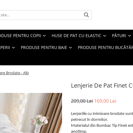
ODUSE PENTRU COPII
HUSE DE PAT CU ELASTIC
PĂTURI
PERII
PRODUSE PENTRU BAIE
PRODUSE PENTRU BUCĂTĂR
are Brodate - Alb
Lenjerie De Pat Finet 
209,00 Lei
169,00 Lei
Lenjeriile cu inimioare brodate sunt
petrecut în dormitor.
Materialul din Bumbac Tip Finet este
anotimp.