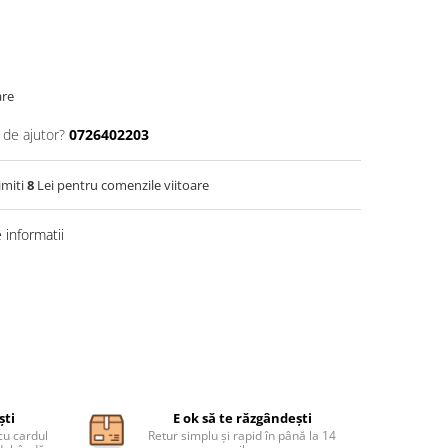
are
 de ajutor?
0726402203
imiti
8
Lei pentru comenzile viitoare
informatii
ști
E ok să te răzgândești
cu cardul
Retur simplu și rapid în până la 14