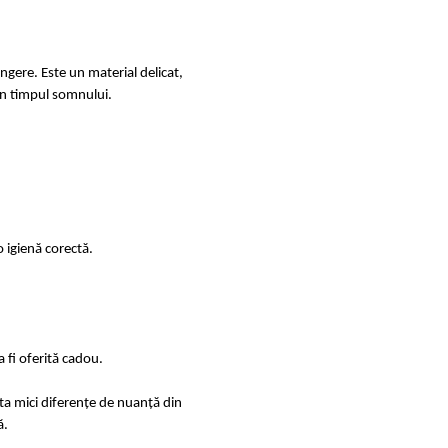
ingere. Este un material delicat,
e în timpul somnului.
 igienă corectă.
 fi oferită cadou.
sta mici diferențe de nuanță din
ă.