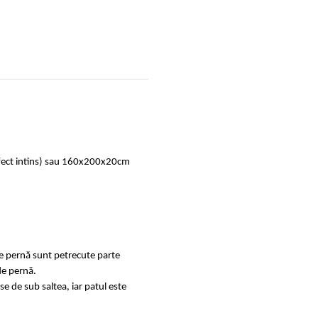
rfect intins) sau 160x200x20cm
de pernă sunt petrecute parte
de pernă.
se de sub saltea, iar patul este