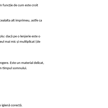
în funcție de cum este croit
ealalta alt imprimeu, astfe ca
u: dacă pe o lenjerie este o
ul mai mic și multiplicat (de
ingere. Este un material delicat,
e în timpul somnului.
 igienă corectă.