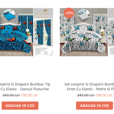
-43%
enjerie Si Draperii Bumbac Tip
Set Lenjerie Si Draperii Bum
 Cu Elastic - Dansul Fluturilor
Finet Cu Elastic - Pietre Si F
349,00 Lei
199,00 Lei
349,00 Lei
199,00 Lei
ADAUGA IN COS
ADAUGA IN COS