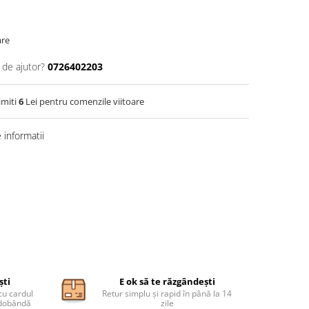
are
 de ajutor?
0726402203
imiti
6
Lei pentru comenzile viitoare
informatii
ști
E ok să te răzgândești
cu cardul
Retur simplu și rapid în până la 14
ă dobândă
zile