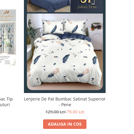
-32%
bac Tip
Lenjerie De Pat Bumbac Satinat Superior
Lenjerie 
luturi
- Pene
129,00 Lei
79,00 Lei
1
ADAUGA IN COS