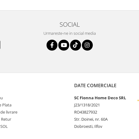
SOCIAL
Urmareste-ne in social media
DATE COMERCIALE
eu
SC Fionna Home Deco SRL
 Plata
J23/1318/2021
 de livrare
RO43827932
e Retur
Str. Doinei, nr. 60A
 SOL
Dobroesti, Ilfov