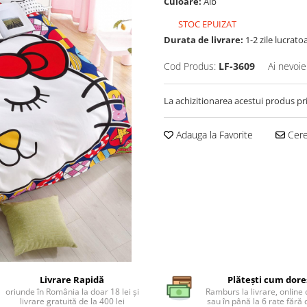
Culoare:
Alb
STOC EPUIZAT
Durata de livrare:
1-2 zile lucrato
Cod Produs:
LF-3609
Ai nevoie
La achizitionarea acestui produs pr
Adauga la Favorite
Cere 
Livrare Rapidă
Plătești cum dore
oriunde în România la doar 18 lei și
Ramburs la livrare, online 
livrare gratuită de la 400 lei
sau în până la 6 rate făr