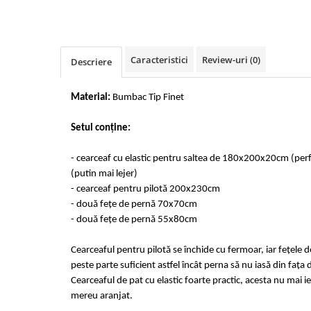
Cearceaf cu elastic 4 piese
Huse De Pat Tricotate 160x200cm
Cearceaf normal 6 piese
Huse De Pat Tricotate 180x200cm
Lenjerii Catifea
Huse Impermeabile
Caracteristici
Review-uri
(0)
Descriere
Cearceaf cu elastic
Huse Impermeabile 160x200cm
Cearceaf normal
Huse Impermeabile 180x200cm
Material:
Bumbac Tip Finet
Lenjerii Pufoase Fluffy/ Rabbit
Bumbac Neted Nesatinat
Setul conține:
Bumbac 100% Poplin Hobby
- cearceaf cu elastic pentru saltea de 180x200x20cm (pe
Bumbac 100%
(putin mai lejer)
Lenjerii Satin Premium
- cearceaf pentru pilotă 200x230cm
- două fețe de pernă 70x70cm
Lenjerii Jacquard
- două fețe de pernă 55x80cm
Lenjerii Matase
Cearceaful pentru pilotă se închide cu fermoar, iar fețele 
Lenjerii Creponate
peste parte suficient astfel încât perna să nu iasă din fața 
Lenjerii pentru PASTE
Cearceaful de pat cu elastic foarte practic, acesta nu mai ie
mereu aranjat.
Set Lenjerie + Draperii Pat Dublu