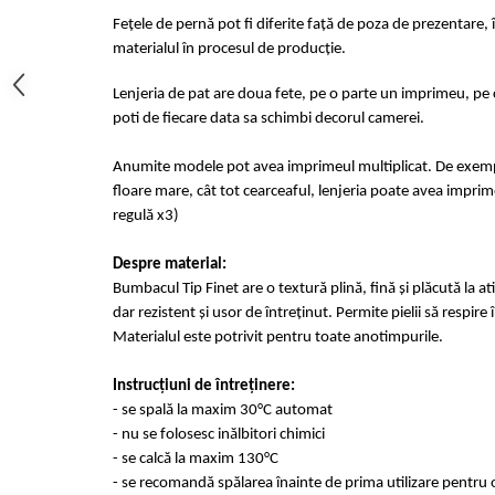
Fețele de pernă pot fi diferite față de poza de prezentare, 
materialul în procesul de producție.
Lenjeria de pat are doua fete, pe o parte un imprimeu, pe c
poti de fiecare data sa schimbi decorul camerei.
Anumite modele pot avea imprimeul multiplicat. De exempl
floare mare, cât tot cearceaful, lenjeria poate avea imprime
regulă x3)
Despre material:
Bumbacul Tip Finet are o textură plină, fină și plăcută la at
dar rezistent și usor de întreținut. Permite pielii să respir
Materialul este potrivit pentru toate anotimpurile.
Instrucțiuni de întreținere:
- se spală la maxim 30°C automat
- nu se folosesc inălbitori chimici
- se calcă la maxim 130°C
- se recomandă spălarea înainte de prima utilizare pentru o